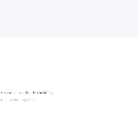
 sobre el rodillo de cuchillas;
buir materia orgánica;
í como para el manejo de paja poco profunda en cultivos
usano cogollero;
n forma de cruz;
s de 300 mm con 6 cuchillas por rollo para una rotación